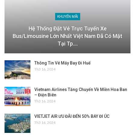
KHUYẾN MÃI
Hệ Thống Đặt Vé Trực Tuyến Xe
Bus/Limousine Lớn Nhất Việt Nam Đã Có Mặt
Tại Tp.…
Thông Tin Vé Máy Bay Đi Huế
Th3 16, 2024
Vietnam Airlines Tăng Chuyến Về Miền Hoa Ban
– Điện Biên
Th3 16, 2024
VIETJET AIR ƯU ĐÃI ĐẾN 50% BAY ĐI ÚC
Th3 16, 2024