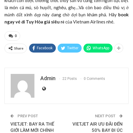
khách còn được thưởng thức thủy sản vô cùng tươi ngon đặc biệt
là món cá mú, sò huyết, nghêu, ghẹ…Và còn bao điều thú vị ở
mảnh đất xinh đẹp này đang chờ đợi bạn khám phá. Hãy
book
ngay vé đi Tuy Hòa giá siêu rẻ
của Vietnam Airlines nhé.
0
Share
Facebook
Twitter
WhatsApp
Admin
22 Posts
0 Comments
PREV POST
NEXT POST
VIETJET: BAY RA THẾ
VIETJET AIR ƯU ĐÃI ĐẾN
GIỚI LÀM MỚI CHÍNH
50% BAY ĐI ÚC