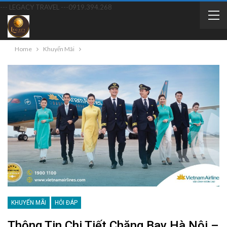
--- LEGACY TRAVEL ---
0919.394.268
Home
Khuyến Mãi
KHUYẾN MÃI
HỎI ĐÁP
Thông Tin Chi Tiết Chặng Bay Hà Nội –