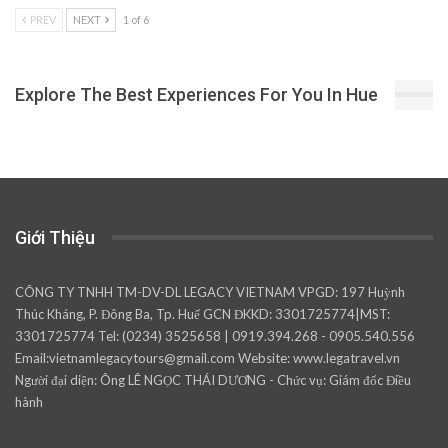
PREV
NEXT
1 of 6
Explore The Best Experiences For You In Hue
Giới Thiệu
CÔNG TY TNHH TM-DV-DL LEGACY VIETNAM VPGD: 197 Huỳnh
Thúc Kháng, P. Đông Ba, Tp. Huế GCN ĐKKD: 3301725774|MST:
3301725774 Tel: (0234) 3525658 | 0919.394.268 - 0905.540.556
Email:vietnamlegacytours@gmail.com Website: www.legatravel.vn
Người đại diện: Ông LÊ NGỌC THÁI DƯƠNG - Chức vụ: Giám đốc Điều
hành