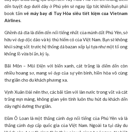
đến tuyệt đẹp dưới đây ở Phú yên sẽ ngay lập tức khiến bạn phải
book tấm
vé máy bay đi Tuy Hòa siêu tiết kiệm của Vietnam
Airlines
.
Ghềnh đá đĩa là điểm đến nổi tiếng nhất của mảnh đất Phú Yên, sở
hữu vẻ đẹp độc đáo và kỳ thú hiếm có của Việt Nam. Bạn sẽ không
khỏi sửng sốt trước hệ thống đá bazan xếp lại tựa như một tổ ong
khổng lồ vừa bí ẩn, kỳ lạ.
Bãi Môn – Mũi Điện với biển xanh, cát trắng là điểm đến còn
nhiều hoang sơ, mang vẻ đẹp của sự yên bình, hiền hòa vô cùng
thư giãn cho du khách phương xa.
Vịnh Xuân Đài nên thơ, các bãi tắm với làn nước trong vắt và cát
trắng mịn màng, không gian yên tĩnh luôn thu hút du khách đến
đây nghỉ dưỡng thư giãn.
Đầm Ô Loan là một thắng cảnh đẹp nổi tiếng của Phú Yên và là
thắng cảnh đẹp cấp quốc gia của Việt Nam. Ngoài ta tại đây du