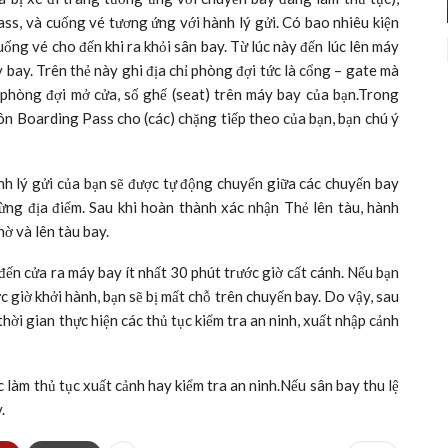
ass, và cuống vé tương ứng với hành lý gửi. Có bao nhiêu kiện
uống vé cho đến khi ra khỏi sân bay. Từ lúc này đến lúc lên máy
bay. Trên thẻ này ghi địa chỉ phòng đợi tức là cổng – gate mà
n phòng đợi mở cửa, số ghế (seat) trên máy bay của bạn.Trong
uôn Boarding Pass cho (các) chặng tiếp theo của bạn, bạn chú ý
nh lý gửi của bạn sẽ được tự động chuyển giữa các chuyến bay
 từng địa điểm. Sau khi hoàn thành xác nhận Thẻ lên tàu, hành
hờ và lên tàu bay.
đến cửa ra máy bay ít nhất 30 phút trước giờ cất cánh. Nếu bạn
c giờ khởi hành, bạn sẽ bị mất chỗ trên chuyến bay. Do vậy, sau
thời gian thực hiện các thủ tục kiểm tra an ninh, xuất nhập cảnh
c làm thủ tục xuất cảnh hay kiểm tra an ninh.Nếu sân bay thu lệ
.