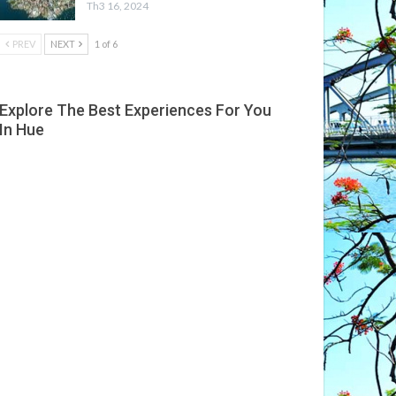
Th3 16, 2024
PREV
NEXT
1 of 6
Explore The Best Experiences For You
In Hue