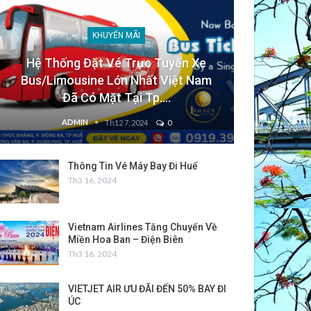
KHUYẾN MÃI
Hệ Thống Đặt Vé Trực Tuyến Xe
Bus/Limousine Lớn Nhất Việt Nam
Đã Có Mặt Tại Tp.…
ADMIN
Th12 7, 2024
0
Thông Tin Vé Máy Bay Đi Huế
Th3 16, 2024
Vietnam Airlines Tăng Chuyến Về
Miền Hoa Ban – Điện Biên
Th3 16, 2024
VIETJET AIR ƯU ĐÃI ĐẾN 50% BAY ĐI
ÚC