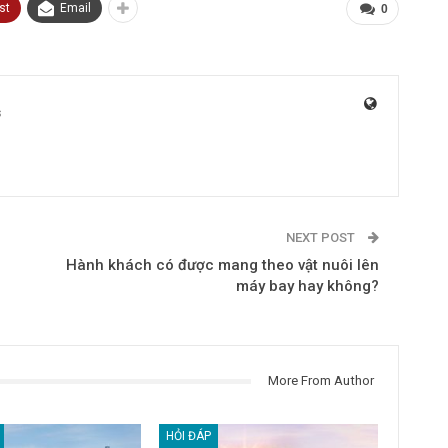
st
Email
0
s
NEXT POST
Hành khách có được mang theo vật nuôi lên
máy bay hay không?
More From Author
HỎI ĐÁP