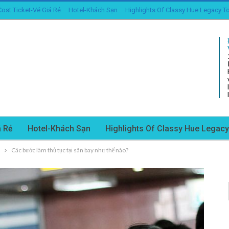
ost Ticket-Vé Giá Rẻ
Hotel-Khách Sạn
Highlights Of Classy Hue Legacy T
á Rẻ
Hotel-Khách Sạn
Highlights Of Classy Hue Legac
Các bước làm thủ tục tại sân bay như thế nào?