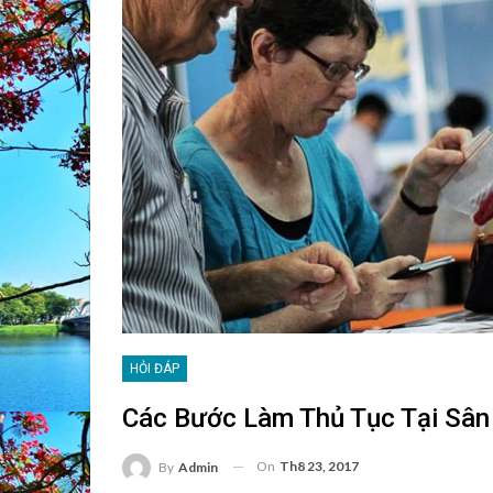
HỎI ĐÁP
Các Bước Làm Thủ Tục Tại Sân
On
Th8 23, 2017
By
Admin