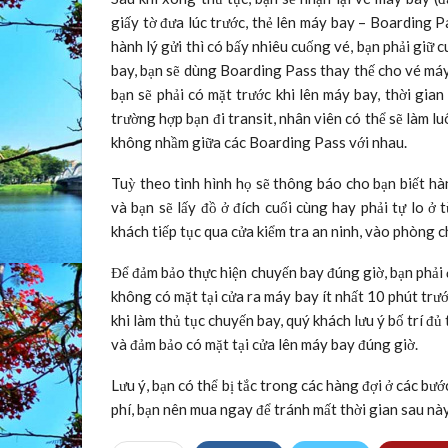
giấy tờ đưa lúc trước, thẻ lên máy bay – Boarding P
hành lý gửi thì có bấy nhiêu cuống vé, bạn phải giữ c
bay, bạn sẽ dùng Boarding Pass thay thế cho vé máy 
bạn sẽ phải có mặt trước khi lên máy bay, thời gia
trường hợp bạn đi transit, nhân viên có thể sẽ làm l
không nhầm giữa các Boarding Pass với nhau.
Tuỳ theo tình hình họ sẽ thông báo cho bạn biết hà
và bạn sẽ lấy đồ ở đích cuối cùng hay phải tự lo ở
khách tiếp tục qua cửa kiểm tra an ninh, vào phòng c
Để đảm bảo thực hiện chuyến bay đúng giờ, bạn phải 
không có mặt tại cửa ra máy bay ít nhất 10 phút trướ
khi làm thủ tục chuyến bay, quý khách lưu ý bố trí đủ 
và đảm bảo có mặt tại cửa lên máy bay đúng giờ.
Lưu ý, bạn có thể bị tắc trong các hàng đợi ở các bướ
phí, bạn nên mua ngay để tránh mất thời gian sau này