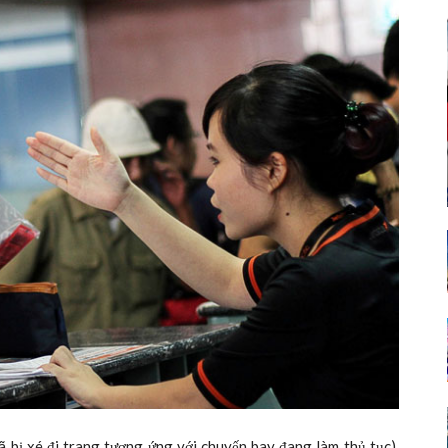
đã bị xé đi trang tương ứng với chuyến bay đang làm thủ tục),