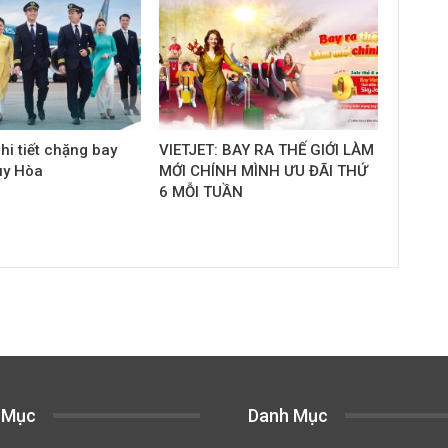
hi tiết chặng bay
VIETJET: BAY RA THẾ GIỚI LÀM
uy Hòa
MỚI CHÍNH MÌNH ƯU ĐÃI THỨ
6 MỖI TUẦN
 Mục
Danh Mục