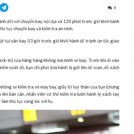
0
ành đối với chuyến bay nội địa và 120 phút trước giờ khởi hành
thủ tục chuyến bay và kiểm tra an ninh.
t tại sân bay 03 giờ trước giờ khởi hành để tránh ùn tắc giao
check-in) của hãng hàng không mà mình sẽ bay. Trước khi đi vào
kiểm soát đồ, bạn chỉ phải đưa hành lý gửi lên để scan, đồ xách
không sẽ kiểm tra vé máy bay, giấy tờ tuỳ thân của bạn (chứng
 lên bàn cân, nhân viên có thể kiểm tra luôn hành lý xách tay
 làm thủ tục cùng lúc với họ.