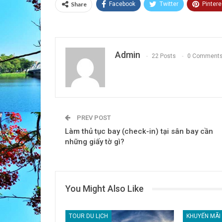
Share
Facebook
Twitter
Pintere
Admin
22 Posts
0 Comment
PREV POST
Làm thủ tục bay (check-in) tại sân bay cần
những giấy tờ gì?
You Might Also Like
TOUR DU LỊCH
KHUYẾN MÃI