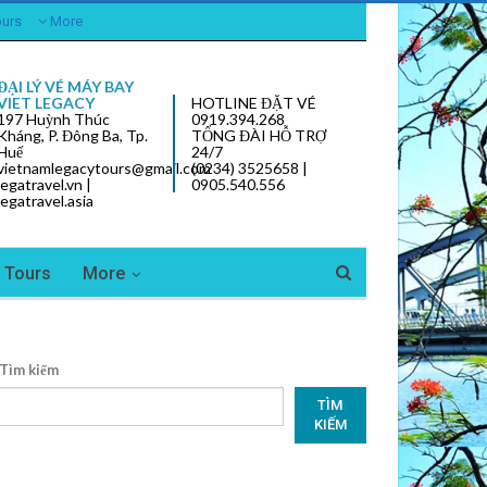
ours
More
ĐẠI LÝ VÉ MÁY BAY
VIET LEGACY
HOTLINE ĐẶT VÉ
197 Huỳnh Thúc
0919.394.268
Kháng, P. Đông Ba, Tp.
TỔNG ĐÀI HỖ TRỢ
Huế
24/7
vietnamlegacytours@gmail.com
(0234) 3525658 |
legatravel.vn |
0905.540.556
legatravel.asia
y Tours
More
Tìm kiếm
TÌM
KIẾM