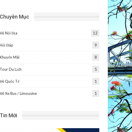
Chuyên Mục
Vé Nội Địa
12
Hỏi Đáp
9
Khuyến Mãi
8
Tour Du Lịch
5
Vé Quốc Tế
1
Vé Xe Bus / Limousine
1
Tin Mới