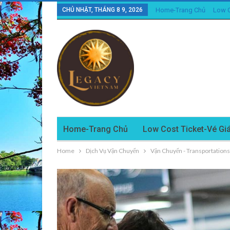
CHỦ NHẬT, THÁNG 8 9, 2026
Home-Trang Chủ
Low C
Home-Trang Chủ
Low Cost Ticket-Vé Gi
Home
Dịch Vụ Vận Chuyển
Vận Chuyển - Transportations